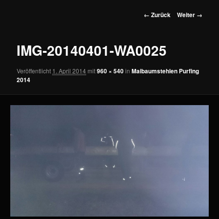
wechseln
Bilder-
← Zurück
Weiter →
Navigation
IMG-20140401-WA0025
Veröffentlicht
1. April 2014
mit
960 × 540
in
Maibaumstehlen Purfing
2014