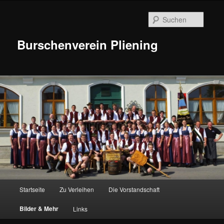
Suche
Burschenverein Pliening
Hauptmenü
Startseite
Zu Verleihen
Die Vorstandschaft
Zum
Bilder & Mehr
Links
Inhalt