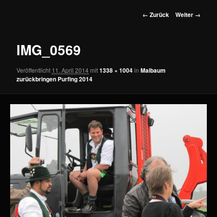
wechseln
Bilder-
← Zurück
Weiter →
Navigation
IMG_0569
Veröffentlicht
11. April 2014
mit
1338 × 1004
in
Maibaum
zurückbringen Purfing 2014