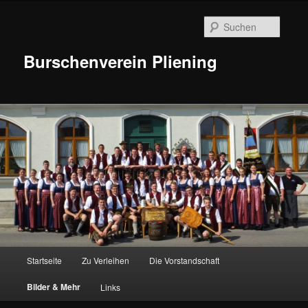
Suche
Burschenverein Pliening
Hauptmenü
Startseite
Zu Verleihen
Die Vorstandschaft
Zum
Bilder & Mehr
Links
Inhalt