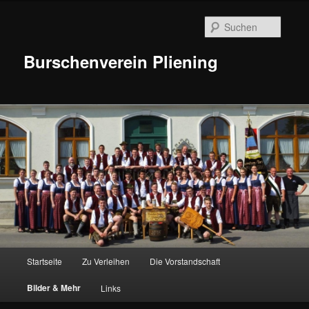
Suche
Burschenverein Pliening
Hauptmenü
Startseite
Zu Verleihen
Die Vorstandschaft
Zum
Bilder & Mehr
Links
Inhalt