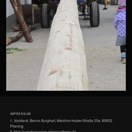
IMPRESSUM
1. Vorstand, Benno Burghart, Melchior-Huber-Straße 20a, 85652
Pliening
E-Mail: burschenverein.pliening@gmx.de