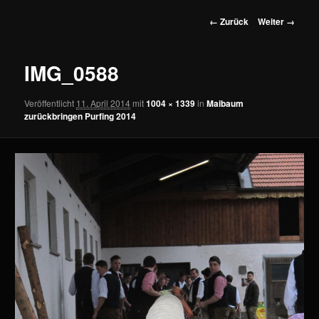
wechseln
Bilder-
← Zurück
Weiter →
Navigation
IMG_0588
Veröffentlicht
11. April 2014
mit
1004 × 1339
in
Maibaum
zurückbringen Purfing 2014