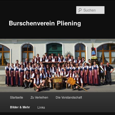
Suche
Burschenverein Pliening
Hauptmenü
Startseite
Zu Verleihen
Die Vorstandschaft
Zum
Bilder & Mehr
Links
Inhalt