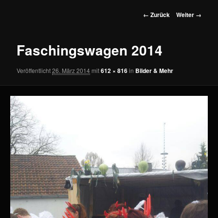
wechseln
Bilder-
← Zurück
Weiter →
Navigation
Faschingswagen 2014
Veröffentlicht
26. März 2014
mit
612 × 816
in
Bilder & Mehr