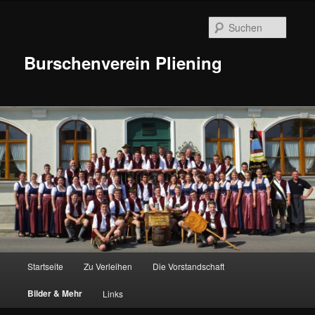
Suche
Burschenverein Pliening
Hauptmenü
Startseite
Zu Verleihen
Die Vorstandschaft
Zum
Bilder & Mehr
Links
Inhalt