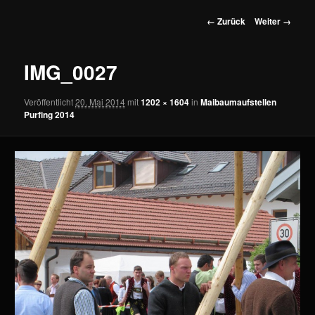
wechseln
Bilder-
← Zurück
Weiter →
Navigation
IMG_0027
Veröffentlicht
20. Mai 2014
mit
1202 × 1604
in
Maibaumaufstellen
Purfing 2014