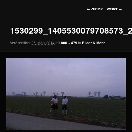
wechseln
Bilder-
← Zurück
Weiter →
Navigation
1530299_1405530079708573_
Veröffentlicht
26. März 2014
mit
800 × 479
in
Bilder & Mehr