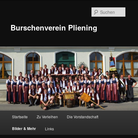
Suche
Burschenverein Pliening
Hauptmenü
Startseite
Zu Verleihen
Die Vorstandschaft
Zum
Bilder & Mehr
Links
Inhalt