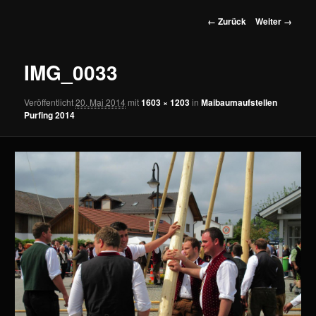
wechseln
Bilder-
← Zurück
Weiter →
Navigation
IMG_0033
Veröffentlicht
20. Mai 2014
mit
1603 × 1203
in
Maibaumaufstellen
Purfing 2014