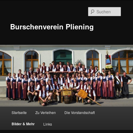
Suche
Burschenverein Pliening
Hauptmenü
Startseite
Zu Verleihen
Die Vorstandschaft
Zum
Bilder & Mehr
Links
Inhalt