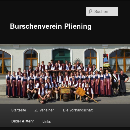
Suche
Burschenverein Pliening
Hauptmenü
Startseite
Zu Verleihen
Die Vorstandschaft
Zum
Bilder & Mehr
Links
Inhalt