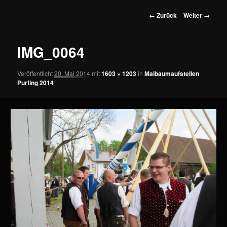
wechseln
Bilder-
← Zurück
Weiter →
Navigation
IMG_0064
Veröffentlicht
20. Mai 2014
mit
1603 × 1203
in
Maibaumaufstellen
Purfing 2014