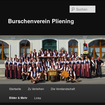
Suche
Burschenverein Pliening
Hauptmenü
Startseite
Zu Verleihen
Die Vorstandschaft
Zum
Bilder & Mehr
Links
Inhalt