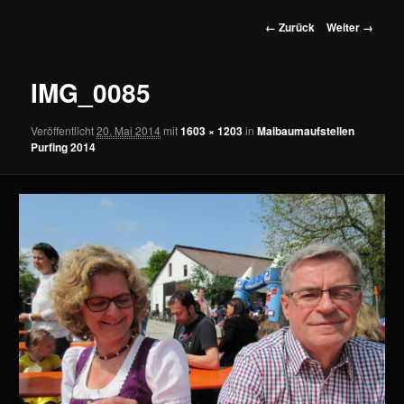
wechseln
Bilder-
← Zurück
Weiter →
Navigation
IMG_0085
Veröffentlicht
20. Mai 2014
mit
1603 × 1203
in
Maibaumaufstellen
Purfing 2014