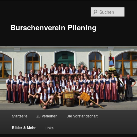
Suche
Burschenverein Pliening
Hauptmenü
Startseite
Zu Verleihen
Die Vorstandschaft
Zum
Bilder & Mehr
Links
Inhalt