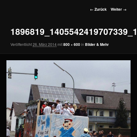
wechseln
Bilder-
← Zurück
Weiter →
Navigation
1896819_1405542419707339_
Veröffentlicht
26. März 2014
mit
800 × 600
in
Bilder & Mehr