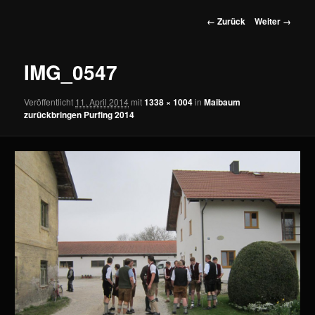
wechseln
Bilder-
← Zurück
Weiter →
Navigation
IMG_0547
Veröffentlicht
11. April 2014
mit
1338 × 1004
in
Maibaum
zurückbringen Purfing 2014