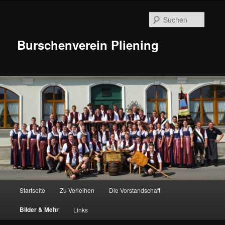
Suche
Burschenverein Pliening
Hauptmenü
Startseite
Zu Verleihen
Die Vorstandschaft
Zum
Bilder & Mehr
Links
Inhalt