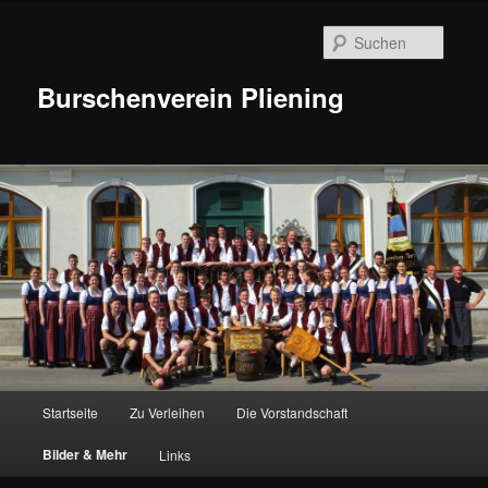
Suche
Burschenverein Pliening
Hauptmenü
Startseite
Zu Verleihen
Die Vorstandschaft
Zum
Bilder & Mehr
Links
Inhalt