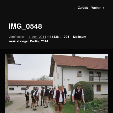
wechseln
Bilder-
← Zurück
Weiter →
Navigation
IMG_0548
Veröffentlicht
11. April 2014
mit
1338 × 1004
in
Maibaum
zurückbringen Purfing 2014